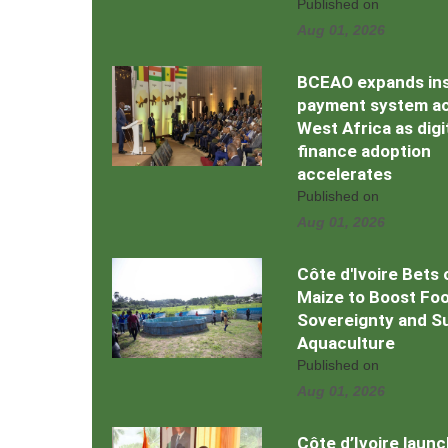
Published on
Aug 01, 2026
BCEAO expands in
payment system a
West Africa as digi
finance adoption
accelerates
Published on
Aug 01, 2026
Côte d'Ivoire Bets 
Maize to Boost Fo
Sovereignty and S
Aquaculture
Published on
Aug 01, 2026
Côte d’Ivoire laun