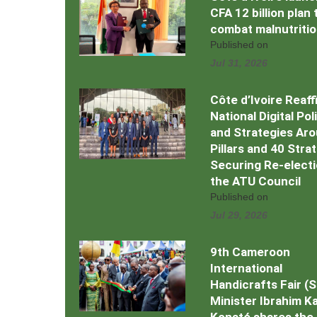
CFA 12 billion plan 
combat malnutriti
Published on
Jul 31, 2026
Côte d’Ivoire Reaff
National Digital Pol
and Strategies Ar
Pillars and 40 Stra
Securing Re-electi
the ATU Council
Published on
Jul 29, 2026
9th Cameroon
International
Handicrafts Fair (
Minister Ibrahim Kal