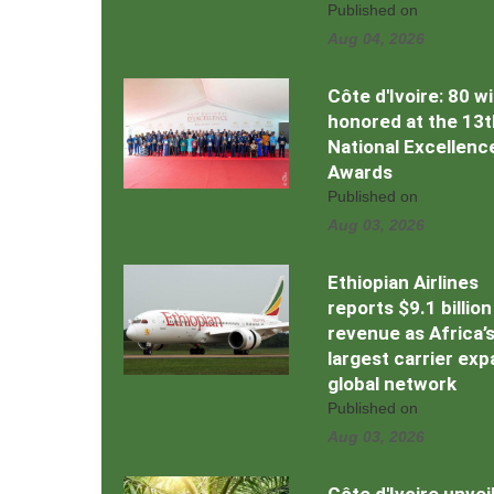
Published on
Aug 04, 2026
Côte d'Ivoire: 80 w
honored at the 13t
National Excellenc
Awards
Published on
Aug 03, 2026
Ethiopian Airlines
reports $9.1 billion
revenue as Africa’
largest carrier ex
global network
Published on
Aug 03, 2026