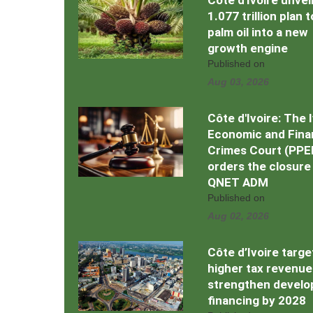
Côte d'Ivoire unvei
1.077 trillion plan 
palm oil into a new
growth engine
Published on
Aug 03, 2026
Côte d'Ivoire: The 
Economic and Fina
Crimes Court (PPE
orders the closure
QNET ADM
Published on
Aug 02, 2026
Côte d’Ivoire targe
higher tax revenue
strengthen devel
financing by 2028