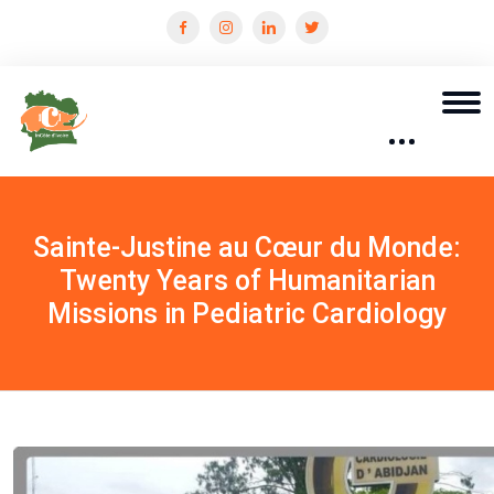
Sainte-Justine au Cœur du Monde:
Twenty Years of Humanitarian
Missions in Pediatric Cardiology